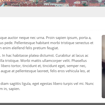
esque auctor neque nec urna. Proin sapien ipsum, porta a,
us pede. Pellentesque habitant morbi tristique senectus et
 enim eleifend felis pretium feugiat.
 In hac habitasse platea dictumst. Curabitur at lacus ac
gilla tristique. Morbi mattis ullamcorper velit. Phasellus
ibero tortor, tincidunt et, tincidunt eget, semper nec,
augue at pellentesque laoreet, felis eros vehicula leo, at
iam sagittis ligula, eget egestas libero turpis vel mi. Nunc
um in, sapien.