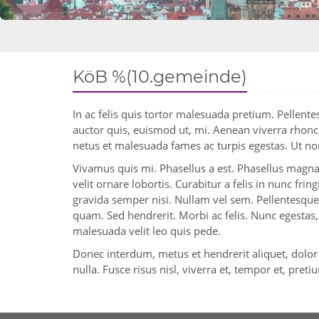
KöB %(10.gemeinde)
In ac felis quis tortor malesuada pretium. Pellent
auctor quis, euismod ut, mi. Aenean viverra rhonc
netus et malesuada fames ac turpis egestas. Ut non
Vivamus quis mi. Phasellus a est. Phasellus magna.
velit ornare lobortis. Curabitur a felis in nunc frin
gravida semper nisi. Nullam vel sem. Pellentesque l
quam. Sed hendrerit. Morbi ac felis. Nunc egestas, 
malesuada velit leo quis pede.
Donec interdum, metus et hendrerit aliquet, dolor d
nulla. Fusce risus nisl, viverra et, tempor et, preti